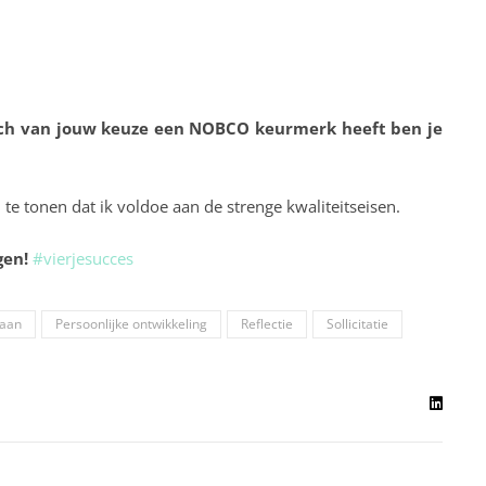
ch van jouw keuze een NOBCO keurmerk heeft ben je
 te tonen dat ik voldoe aan de strenge kwaliteitseisen.
gen!
#vierjesucces
baan
Persoonlijke ontwikkeling
Reflectie
Sollicitatie