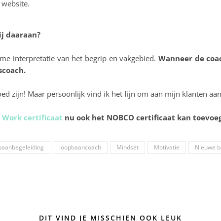
 website.
ij daaraan?
uime interpretatie van het begrip en vakgebied.
Wanneer de coa
scoach.
ed zijn! Maar persoonlijk vind ik het fijn om aan mijn klanten aan
 Work certificaat
nu ook het NOBCO certificaat kan toevoe
baanbegeleiding
loopbaancoach
Mindset
Motivatie
Nieuwe 
DIT VIND JE MISSCHIEN OOK LEUK