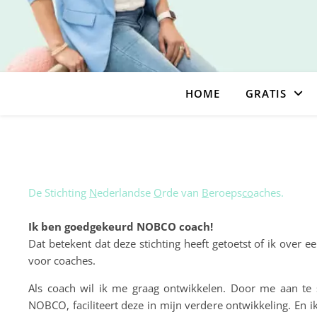
HOME
GRATIS
De Stichting
N
ederlandse
O
rde van
B
eroeps
co
aches.
⠀⠀⠀⠀⠀⠀⠀⠀⠀
Ik ben goedgekeurd NOBCO coach!
Dat betekent dat deze stichting heeft getoetst of ik ove
voor coaches.
Als coach wil ik me graag ontwikkelen. Door me aan te s
NOBCO, faciliteert deze in mijn verdere ontwikkeling. En 