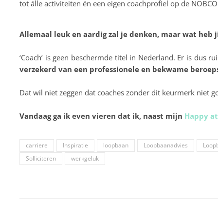
tot álle activiteiten én een eigen coachprofiel op de NOBCO
Allemaal leuk en aardig zal je denken, maar wat heb j
⠀⠀⠀⠀⠀⠀⠀⠀⠀
‘Coach’ is geen beschermde titel in Nederland. Er is dus r
verzekerd van een professionele en bekwame beroep
⠀⠀⠀⠀⠀⠀⠀⠀⠀
Dat wil niet zeggen dat coaches zonder dit keurmerk niet go
⠀⠀⠀⠀⠀⠀⠀⠀⠀
Vandaag ga ik even vieren dat ik, naast mijn
Happy at
carriere
Inspiratie
loopbaan
Loopbaanadvies
Loop
Solliciteren
werkgeluk