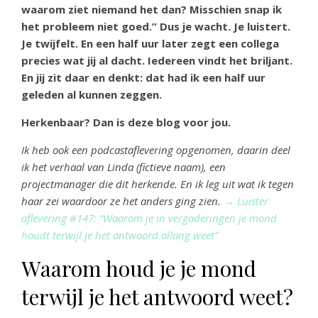
waarom ziet niemand het dan? Misschien snap ik
het probleem niet goed.” Dus je wacht. Je luistert.
Je twijfelt. En een half uur later zegt een collega
precies wat jij al dacht. Iedereen vindt het briljant.
En jij zit daar en denkt: dat had ik een half uur
geleden al kunnen zeggen.
Herkenbaar? Dan is deze blog voor jou.
Ik heb ook een podcastaflevering opgenomen, daarin deel
ik het verhaal van Linda (fictieve naam), een
projectmanager die dit herkende. En ik leg uit wat ik tegen
haar zei waardoor ze het anders ging zien.
→ Luister
aflevering #147: “Waarom je in vergaderingen je mond
houdt terwijl je het antwoord allang weet”
Waarom houd je je mond
terwijl je het antwoord weet?