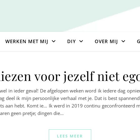
WERKEN MET MIJ
DIY
OVER MIJ
G
zen voor jezelf niet ego
 wel in ieder geval! De afgelopen weken word ik iedere dag opni
raag deel ik mijn persoonlijke verhaal met je. Dat is best spannen
iets aan hebt. Komt ie… Ik werd in 2019 continu geconfronteerd me
ren geen pretje; dingen die…
LEES MEER