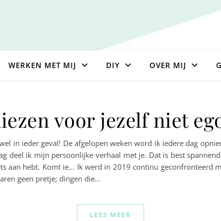
WERKEN MET MIJ
DIY
OVER MIJ
G
zen voor jezelf niet ego
 wel in ieder geval! De afgelopen weken word ik iedere dag opni
raag deel ik mijn persoonlijke verhaal met je. Dat is best spannen
iets aan hebt. Komt ie… Ik werd in 2019 continu geconfronteerd me
ren geen pretje; dingen die…
LEES MEER