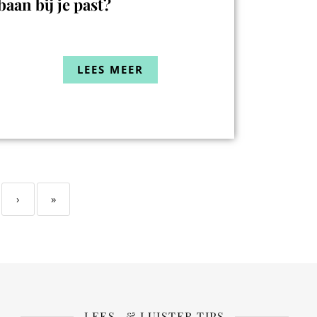
baan bij je past?
LEES MEER
›
»
LEES- & LUISTER TIPS