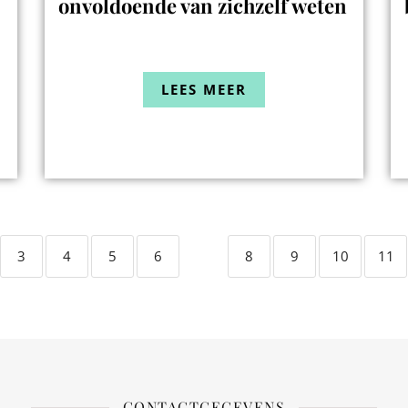
onvoldoende van zichzelf weten
LEES MEER
3
4
5
6
7
8
9
10
11
CONTACTGEGEVENS