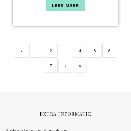
LEES MEER
‹
1
2
3
4
5
6
7
›
»
EXTRA INFORMATIE
Aankoop beheren of annuleren