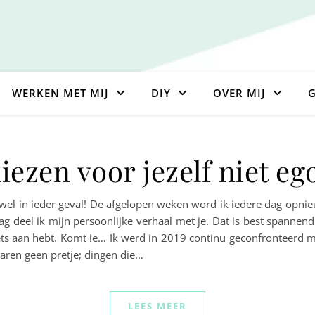
WERKEN MET MIJ
DIY
OVER MIJ
G
zen voor jezelf niet ego
 wel in ieder geval! De afgelopen weken word ik iedere dag opni
raag deel ik mijn persoonlijke verhaal met je. Dat is best spannen
iets aan hebt. Komt ie… Ik werd in 2019 continu geconfronteerd me
ren geen pretje; dingen die…
LEES MEER